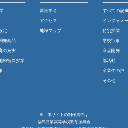
標
新潮学舎
すべての記
アクセス
インフォメ
検定
地域マップ
特別授業
開発商品
学校行事
育の充実
商品開発
地域密着授業
部活動
事
卒業生の声
その他
※ 本サイトの制作責任は
福島商業高等学校教育振興会