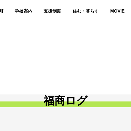
町
学校案内
支援制度
住む・暮らす
MOVIE
ンフォメーション
特別授業
部活動
卒業生の声
福商ログ