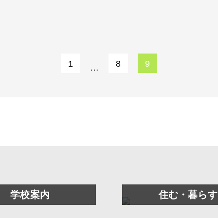
1
8
9
…
学校案内
住む・暮らす