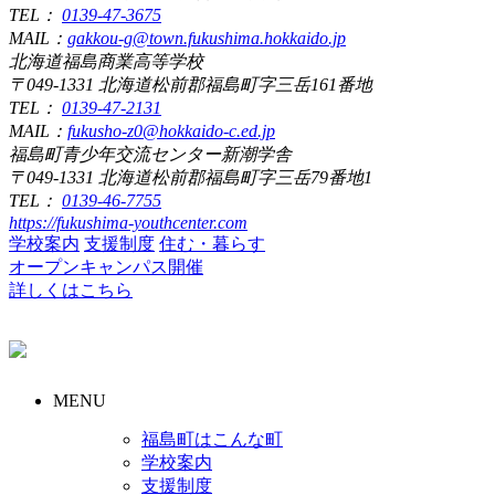
TEL：
0139-47-3675
MAIL：
gakkou-g@town.fukushima.hokkaido.jp
北海道福島商業高等学校
〒049-1331 北海道松前郡福島町字三岳161番地
TEL：
0139-47-2131
MAIL：
fukusho-z0@hokkaido-c.ed.jp
福島町青少年交流センター新潮学舎
〒049-1331 北海道松前郡福島町字三岳79番地1
TEL：
0139-46-7755
https://fukushima-youthcenter.com
学校案内
支援制度
住む・暮らす
オープンキャンパス開催
詳しくはこちら
MENU
福島町はこんな町
学校案内
支援制度