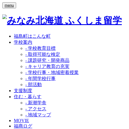
menu
福島町はこんな町
学校案内
- 学校教育目標
- 取得可能な検定
- 課題研究・開発商品
- キャリア教育の充実
- 学校行事・地域密着授業
- 年間学校行事
- 部活動
支援制度
住む・暮らす
- 新潮学舎
- アクセス
- 地域マップ
MOVIE
福商ログ