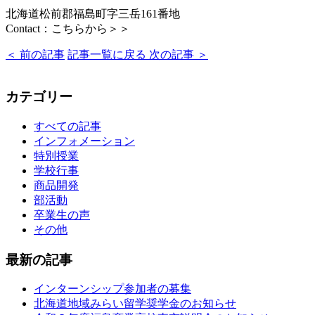
北海道松前郡福島町字三岳161番地
Contact：こちらから＞＞
＜ ︎前の記事
記事一覧に戻る
次の記事 ＞︎
カテゴリー
すべての記事
インフォメーション
特別授業
学校行事
商品開発
部活動
卒業生の声
その他
最新の記事
インターンシップ参加者の募集
北海道地域みらい留学奨学金のお知らせ