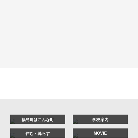
2025年4月09日
令和７年度入学式
福島町はこんな町
学校案内
MOVIE
住む・暮らす