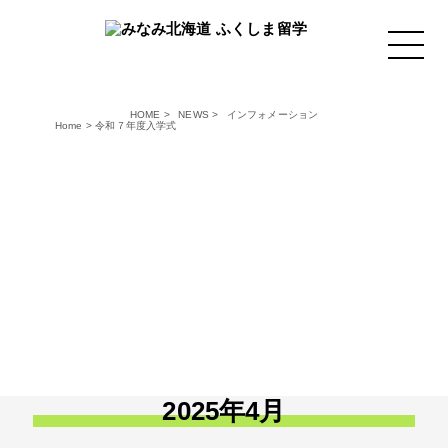
HOME
>
NEWS
>
インフォメーション
すべての記事
インフォメーション
Home
>
令和７年度入学式
特別授業
学校行事
商品開発
部活動
卒業生の声
その他
2025年4月